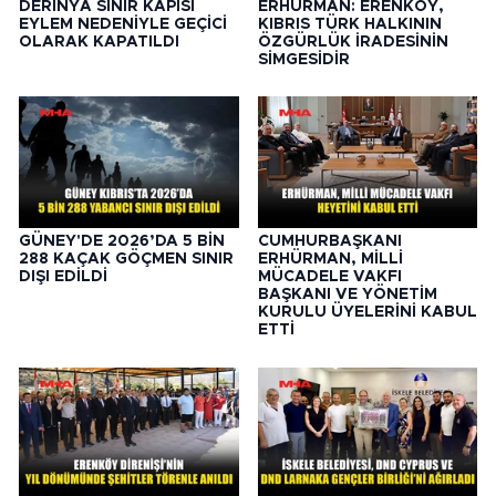
DERİNYA SINIR KAPISI
ERHÜRMAN: ERENKÖY,
EYLEM NEDENİYLE GEÇİCİ
KIBRIS TÜRK HALKININ
OLARAK KAPATILDI
ÖZGÜRLÜK İRADESİNİN
SİMGESİDİR
GÜNEY'DE 2026’DA 5 BİN
CUMHURBAŞKANI
288 KAÇAK GÖÇMEN SINIR
ERHÜRMAN, MİLLİ
DIŞI EDİLDİ
MÜCADELE VAKFI
BAŞKANI VE YÖNETİM
KURULU ÜYELERİNİ KABUL
ETTİ