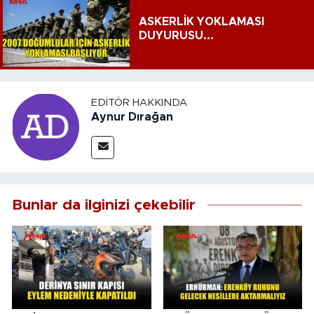
ASKERLİK YOKLAMASI
DUYURUSU...
EDITÖR HAKKINDA
Aynur Dırağan
Bunlar da ilginizi çekebilir