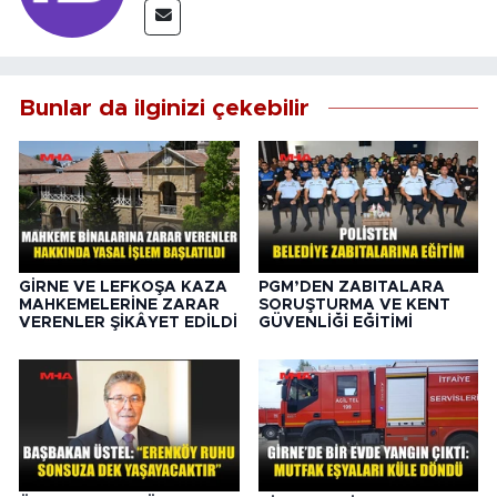
Bunlar da ilginizi çekebilir
GİRNE VE LEFKOŞA KAZA
PGM’DEN ZABITALARA
MAHKEMELERİNE ZARAR
SORUŞTURMA VE KENT
VERENLER ŞİKÂYET EDİLDİ
GÜVENLİĞİ EĞİTİMİ