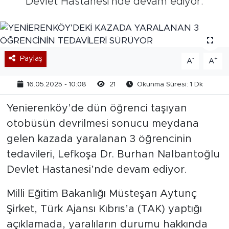
Devlet Hastanesi’nde devam ediyor.
Paylaş
-
+
A
A
16.05.2025 - 10:08
21
Okunma Süresi: 1 Dk
Yenierenköy’de dün öğrenci taşıyan
otobüsün devrilmesi sonucu meydana
gelen kazada yaralanan 3 öğrencinin
tedavileri, Lefkoşa Dr. Burhan Nalbantoğlu
Devlet Hastanesi’nde devam ediyor.
Milli Eğitim Bakanlığı Müsteşarı Aytunç
Şirket, Türk Ajansı Kıbrıs’a (TAK) yaptığı
açıklamada, yaralıların durumu hakkında