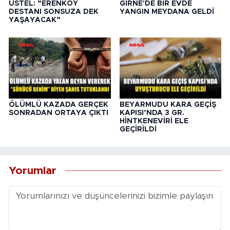
ÜSTEL: “ERENKÖY
GİRNE'DE BİR EVDE
DESTANI SONSUZA DEK
YANGIN MEYDANA GELDİ
YAŞAYACAK”
ÖLÜMLÜ KAZADA GERÇEK
BEYARMUDU KARA GEÇİŞ
SONRADAN ORTAYA ÇIKTI
KAPISI’NDA 3 GR.
HİNTKENEVİRİ ELE
GEÇİRİLDİ
Yorumlar