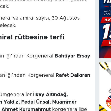
cak.
eral ve amiral sayısı, 30 Ağustos
elecek.
ral rütbesine terfi
anlığı’ndan Korgeneral
Bahtiyar Ersay
anlığı’ndan Korgeneral
Rafet Dalkıran
Tümgeneraller
İlkay Altındağ,
im Yaldız, Fedai Ünsal, Muammer
ve Ahmet Kurumahmut
korgeneralliğe