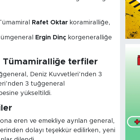
 Tümamiral
Rafet Oktar
koramiralliğe,
 Tümgeneral
Ergin Dinç
korgeneralliğe
Tümamiralliğe terfiler
ğgeneral, Deniz Kuvvetleri’nden 3
eri’nden 3 tuğgeneral
sine yükseltildi.
ler
ona eren ve emekliye ayrılan general,
erinden dolayı teşekkür edilirken, yeni
lar dilendi.