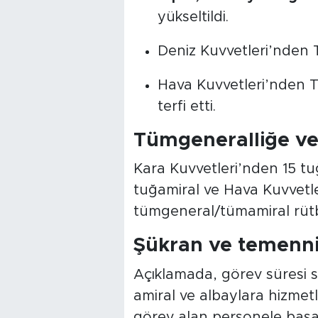
yükseltildi.
Deniz Kuvvetleri’nden
Hava Kuvvetleri’nden
terfi etti.
Tümgeneralliğe ve 
Kara Kuvvetleri’nden 15 tu
tuğamiral ve Hava Kuvvetl
tümgeneral/tümamiral rütbe
Şükran ve temenni
Açıklamada, görev süresi s
amiral ve albaylara hizmetl
görev alan personele başarı