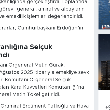
anlığında gerçekleştirdi. Toplantıda
 görevli general, amiral ve albayların
e emeklilik işlemleri değerlendirildi.
ararlar, Cumhurbaşkanı Erdoğan’ın
nlığına Selçuk
ndı
nı Orgeneral Metin Gürak,
Ağustos 2025 itibarıyla emekliye sevk
leri Komutanı Orgeneral Selçuk
alan Kara Kuvvetleri Komutanlığı’na
ral Metin Tokel getirildi.
 Oramiral Ercüment Tatlıoğlu ve Hava