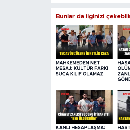
Bunlar da ilginizi çekebili
MAHKEMEDEN NET
HASA
MESAJ: KÜLTÜR FARKI
ÖLÜ
SUÇA KILIF OLAMAZ
ZANL
GÖND
KANLI HESAPLAŞMA:
HAST