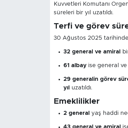
Kuvvetleri Komutanı Orgen
süreleri bir yıl uzatıldı.
Terfi ve görev sür
30 Ağustos 2025 tarihinde
32 general ve amiral
bi
61 albay
ise general ve 
29 generalin görev süres
yıl
uzatıldı.
Emeklilikler
2 general
yaş haddi ned
43 general ve amiral
is