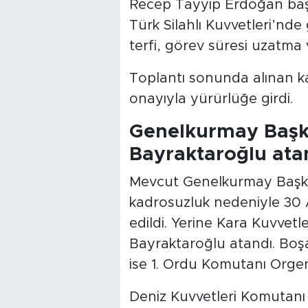
Recep Tayyip Erdoğan başk
Türk Silahlı Kuvvetleri’nde
terfi, görev süresi uzatma v
Toplantı sonunda alınan k
onayıyla yürürlüğe girdi.
Genelkurmay Başka
Bayraktaroğlu ata
Mevcut Genelkurmay Başka
kadrosuzluk nedeniyle 30 
edildi. Yerine Kara Kuvvet
Bayraktaroğlu atandı. Boş
ise 1. Ordu Komutanı Orgene
Deniz Kuvvetleri Komutanı