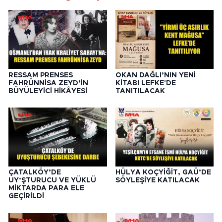
RESSAM PRENSES
OKAN DAĞLI’NIN YENİ
FAHRÜNNİSA ZEYD’İN
KİTABI LEFKE'DE
BÜYÜLEYİCİ HİKÂYESİ
TANITILACAK
ÇATALKÖY’DE
HÜLYA KOÇYİĞİT, GAÜ’DE
UY*ŞTURUCU VE YÜKLÜ
SÖYLEŞİYE KATILACAK
MİKTARDA PARA ELE
GEÇİRİLDİ