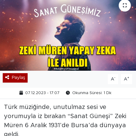
Paylaş
-
+
A
A
07.12.2023 - 17:07
Okunma Süresi: 1 Dk
Türk müziğinde, unutulmaz sesi ve
yorumuyla iz bırakan “Sanat Güneşi” Zeki
Müren 6 Aralık 1931’de Bursa’da dünyaya
geldi.