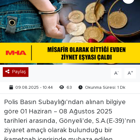
Paylaş
-
+
A
A
09.08.2025 - 10:44
63
Okunma Süresi: 1 Dk
Polis Basın Subaylığı’ndan alınan bilgiye
göre 01 Haziran – 08 Ağustos 2025
tarihleri arasında, Gönyeli’de, S.A.(E-39)’nın
ziyaret amaçlı olarak bulunduğu bir
ikametgah içerisinde muhaza edilen