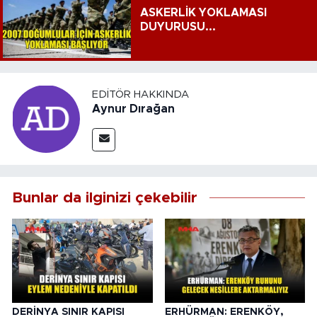
ASKERLİK YOKLAMASI
DUYURUSU...
EDITÖR HAKKINDA
Aynur Dırağan
Bunlar da ilginizi çekebilir
DERİNYA SINIR KAPISI
ERHÜRMAN: ERENKÖY,