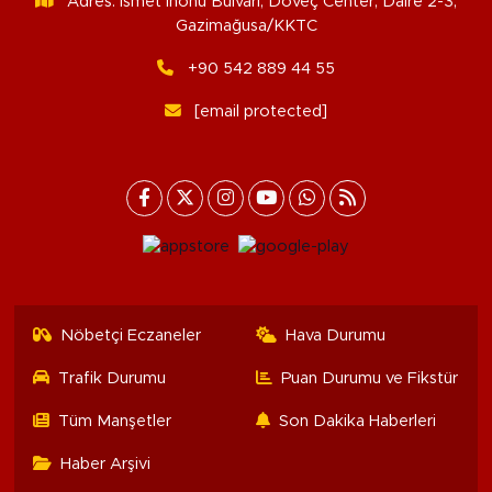
Adres: İsmet İnönü Bulvarı, Döveç Center, Daire 2-3,
Gazimağusa/KKTC
+90 542 889 44 55
[email protected]
Nöbetçi Eczaneler
Hava Durumu
Trafik Durumu
Puan Durumu ve Fikstür
Tüm Manşetler
Son Dakika Haberleri
Haber Arşivi