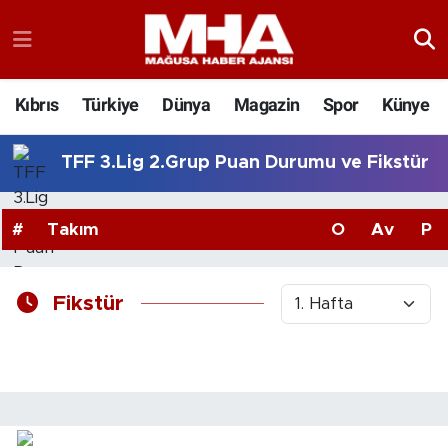
Kıbrıs
Türkiye
Dünya
Magazin
Spor
Künye
TFF 3.Lig 2.Grup Puan Durumu ve Fikstür
#
Takım
O
Av
P
Fikstür