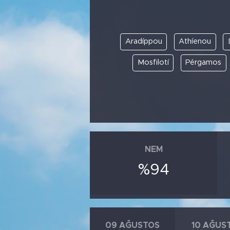
Aradíppou
Athíenou
Mosfilotí
Pérgamos
NEM
%94
09 AĞUSTOS
10 AĞUS