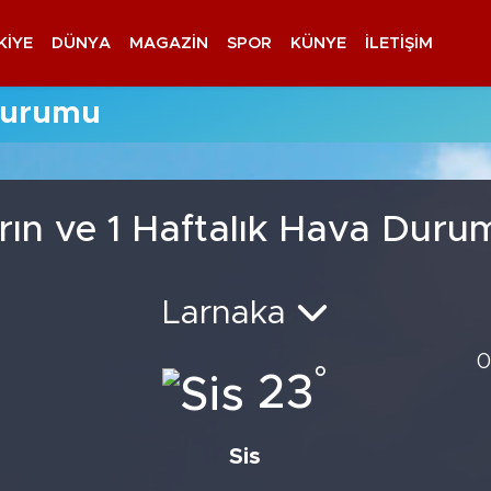
KIYE
DÜNYA
MAGAZIN
SPOR
KÜNYE
İLETIŞIM
Durumu
rın ve 1 Haftalık Hava Duru
Larnaka
0
°
23
Sis