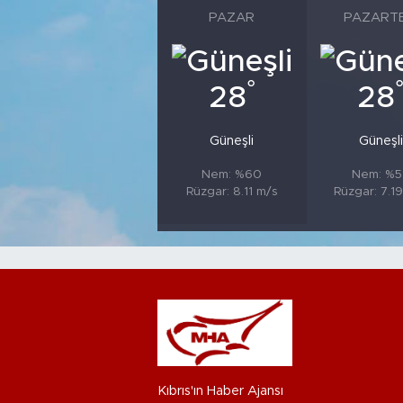
PAZAR
PAZARTE
°
28
28
Güneşli
Güneşli
Nem: %60
Nem: %5
Rüzgar: 8.11 m/s
Rüzgar: 7.1
Kıbrıs'ın Haber Ajansı