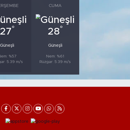
ERŞEMBE
CUMA
°
°
27
28
Güneşli
Güneşli
Nem: %57
Nem: %61
ar: 5.39 m/s
Rüzgar: 5.39 m/s