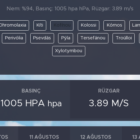
Nem: %94, Basınç: 1005 hpa hPa, Rüzgar: 3.89 m/s
Dhromolaxia
Kíti
Kofínou
Kolossi
Kórnos
Lar
Perivólia
Psevdás
Pýla
Tersefánou
Troúlloi
Xylotymbou
BASINÇ
RÜZGAR
1005 HPA
3.89 M/S
hpa
TOS
11 AĞUSTOS
12 AĞUSTOS
13