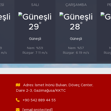
SI
SALI
ÇARŞAMBA
P
°
°
°
29
28
Güneşli
Güneşli
9
Nem: %59
Nem: %57
9 m/s
Rüzgar: 7.11 m/s
Rüzgar: 6.19 m/s
Rüzg
Adres: İsmet İnönü Bulvarı, Döveç Center,
Daire 2-3, Gazimağusa/KKTC
+90 542 889 44 55
[email protected]