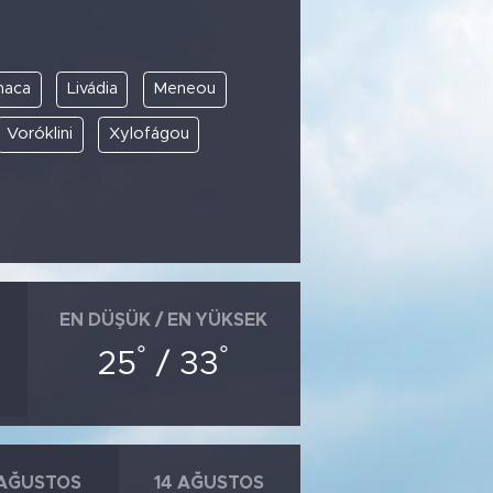
naca
Livádia
Meneou
Voróklini
Xylofágou
EN DÜŞÜK / EN YÜKSEK
°
°
25
/ 33
 AĞUSTOS
14 AĞUSTOS