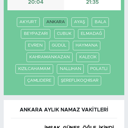
20:04
21:35
AKYURT
ANKARA
AYAŞ
BALA
BEYPAZARI
CUBUK
ELMADAĞ
EVREN
GÜDÜL
HAYMANA
KAHRAMANKAZAN
KALECİK
KIZILCAHAMAM
NALLIHAN
POLATLI
ÇAMLIDERE
ŞEREFLİKOÇHİSAR
ANKARA AYLIK NAMAZ VAKITLERI
İMSAK
GÜNEŞ
ÖĞLE
İKINDI
AKŞ