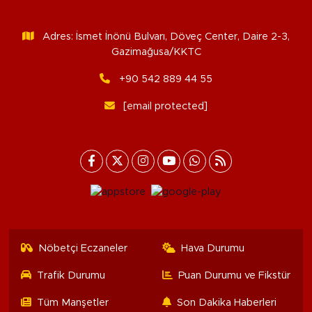
Adres: İsmet İnönü Bulvarı, Döveç Center, Daire 2-3,
Gazimağusa/KKTC
+90 542 889 44 55
[email protected]
Nöbetçi Eczaneler
Hava Durumu
Trafik Durumu
Puan Durumu ve Fikstür
Tüm Manşetler
Son Dakika Haberleri