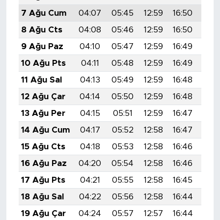
7 Ağu Cum
04:07
05:45
12:59
16:50
20:
8 Ağu Cts
04:08
05:46
12:59
16:50
20:
9 Ağu Paz
04:10
05:47
12:59
16:49
20:
10 Ağu Pts
04:11
05:48
12:59
16:49
20:
11 Ağu Sal
04:13
05:49
12:59
16:48
19:
12 Ağu Çar
04:14
05:50
12:59
16:48
19:
13 Ağu Per
04:15
05:51
12:59
16:47
19:
14 Ağu Cum
04:17
05:52
12:58
16:47
19:
15 Ağu Cts
04:18
05:53
12:58
16:46
19:
16 Ağu Paz
04:20
05:54
12:58
16:46
19:
17 Ağu Pts
04:21
05:55
12:58
16:45
19:
18 Ağu Sal
04:22
05:56
12:58
16:44
19:
19 Ağu Çar
04:24
05:57
12:57
16:44
19: