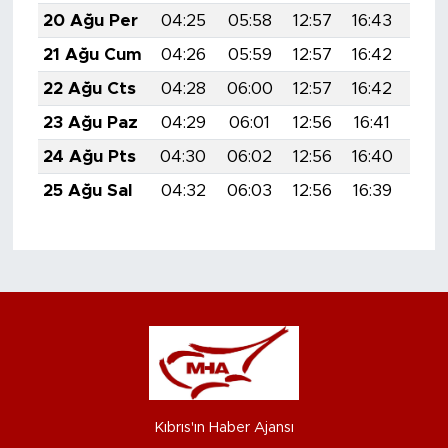
20 Ağu Per
04:25
05:58
12:57
16:43
19:
21 Ağu Cum
04:26
05:59
12:57
16:42
19:
22 Ağu Cts
04:28
06:00
12:57
16:42
19:
23 Ağu Paz
04:29
06:01
12:56
16:41
19:
24 Ağu Pts
04:30
06:02
12:56
16:40
19:
25 Ağu Sal
04:32
06:03
12:56
16:39
19:
Kıbrıs'ın Haber Ajansı