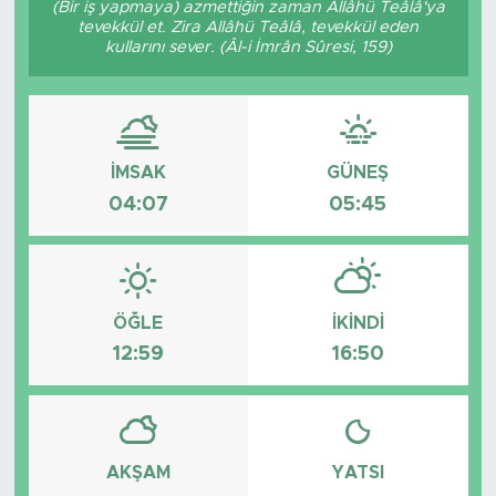
(Bir iş yapmaya) azmettiğin zaman Allâhü Teâlâ'ya
tevekkül et. Zira Allâhü Teâlâ, tevekkül eden
kullarını sever. (Âl-i İmrân Sûresi, 159)
İMSAK
GÜNEŞ
04:07
05:45
ÖĞLE
İKINDI
12:59
16:50
AKŞAM
YATSI