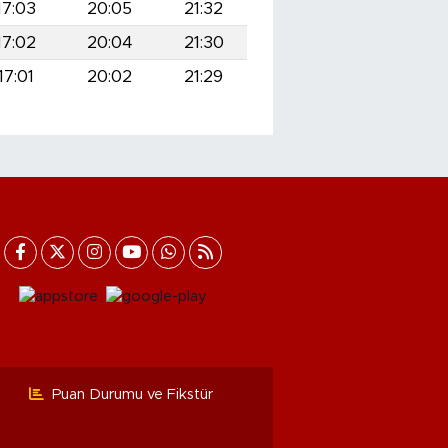
17:03
20:05
21:32
17:02
20:04
21:30
17:01
20:02
21:29
Puan Durumu ve Fikstür