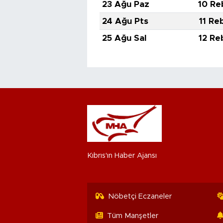
23 Ağu Paz
10 Re
24 Ağu Pts
11 Re
25 Ağu Sal
12 Re
Kıbrıs'ın Haber Ajansı
Nöbetçi Eczaneler
Tüm Manşetler