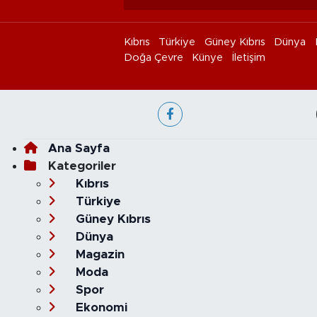
Kıbrıs
Türkiye
Güney Kıbrıs
Dünya
Doğa Çevre
Künye
İletişim
Ana Sayfa
Kategoriler
Kıbrıs
Türkiye
Güney Kıbrıs
Dünya
Magazin
Moda
Spor
Ekonomi