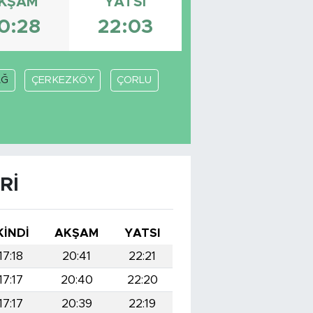
KŞAM
YATSI
0:28
22:03
AĞ
ÇERKEZKÖY
ÇORLU
RI
KINDI
AKŞAM
YATSI
17:18
20:41
22:21
17:17
20:40
22:20
17:17
20:39
22:19