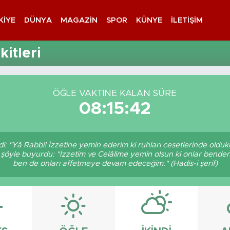
KIYE
DÜNYA
MAGAZIN
SPOR
KÜNYE
İLETIŞIM
itleri
ÖĞLE VAKTINE KALAN SÜRE
08:15:42
 "Yâ Rabbi! İzzetine yemin ederim ki ruhları cesetlerinde oldukç
şöyle buyurdu: "İzzetim ve Celâlime yemin olsun ki onlar benden 
ben de onları affetmeye devam edeceğim." (Hadis-i şerif)