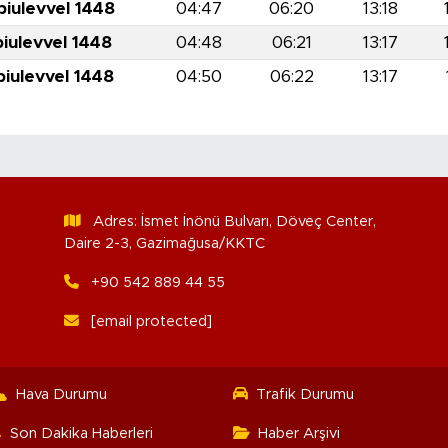
biulevvel 1448
04:47
06:20
13:18
biulevvel 1448
04:48
06:21
13:17
biulevvel 1448
04:50
06:22
13:17
Adres: İsmet İnönü Bulvarı, Döveç Center,
Daire 2-3, Gazimağusa/KKTC
+90 542 889 44 55
[email protected]
Hava Durumu
Trafik Durumu
Son Dakika Haberleri
Haber Arşivi