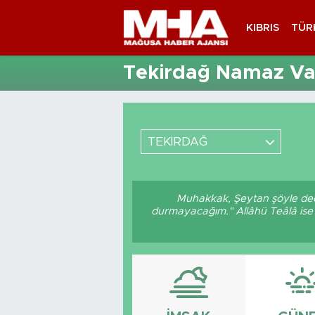
KIBRIS
TÜR
Tekirdağ Namaz Vak
TEKİRDAĞ
Muhakkak, Şeytan şöyle dedi:
durmayacağım." Allâhü Teâlâ ise 