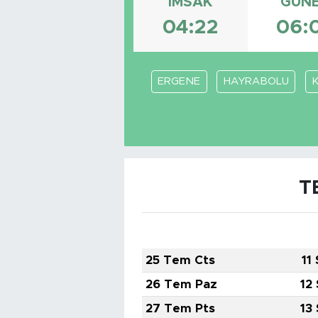
İMSAK
GÜN
04:22
06:
ERGENE
HAYRABOLU
T
25 Tem Cts
11
26 Tem Paz
12
27 Tem Pts
13