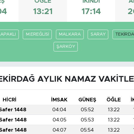
EŞ
ÖĞLE
İKINDI
A
04
13:21
17:14
2
KAPAKLI
M.EREĞLİSİ
MALKARA
SARAY
TEKİRD
ŞARKÖY
EKİRDAĞ AYLIK NAMAZ VAKITLE
HİCRİ
İMSAK
GÜNEŞ
ÖĞLE
İ
 Safer 1448
04:04
05:52
13:22
 Safer 1448
04:05
05:53
13:22
 Safer 1448
04:07
05:54
13:22