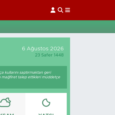
6 Ağustos 2026
23 Safer 1448
a kullarını saptırmaktan geri
mağfiret talep ettikleri müddetçe