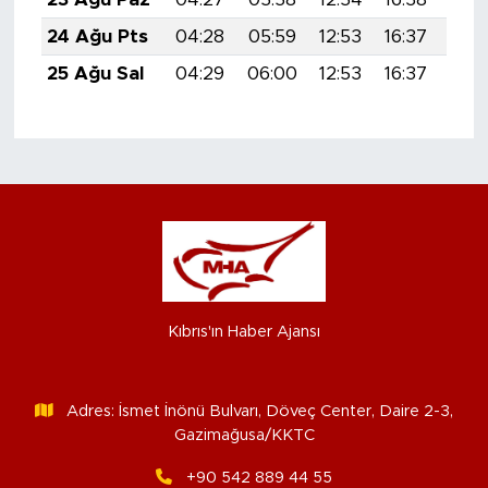
24 Ağu Pts
04:28
05:59
12:53
16:37
19:
25 Ağu Sal
04:29
06:00
12:53
16:37
19:
Kıbrıs'ın Haber Ajansı
Adres: İsmet İnönü Bulvarı, Döveç Center, Daire 2-3,
Gazimağusa/KKTC
+90 542 889 44 55