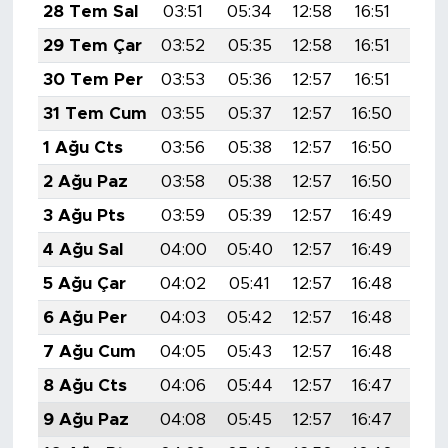
28 Tem Sal
03:51
05:34
12:58
16:51
20:
29 Tem Çar
03:52
05:35
12:58
16:51
20:
30 Tem Per
03:53
05:36
12:57
16:51
20:
31 Tem Cum
03:55
05:37
12:57
16:50
20:
1 Ağu Cts
03:56
05:38
12:57
16:50
20:
2 Ağu Paz
03:58
05:38
12:57
16:50
20:
3 Ağu Pts
03:59
05:39
12:57
16:49
20:
4 Ağu Sal
04:00
05:40
12:57
16:49
20:
5 Ağu Çar
04:02
05:41
12:57
16:48
20:
6 Ağu Per
04:03
05:42
12:57
16:48
20:
7 Ağu Cum
04:05
05:43
12:57
16:48
20:
8 Ağu Cts
04:06
05:44
12:57
16:47
19:
9 Ağu Paz
04:08
05:45
12:57
16:47
19: