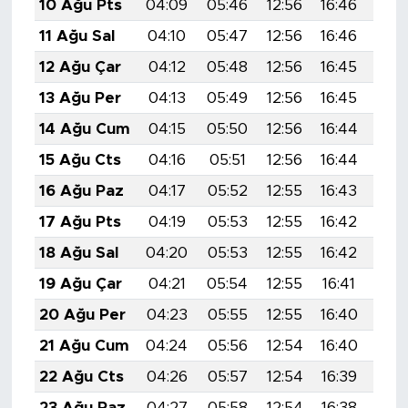
10 Ağu Pts
04:09
05:46
12:56
16:46
19:
11 Ağu Sal
04:10
05:47
12:56
16:46
19:
12 Ağu Çar
04:12
05:48
12:56
16:45
19:
13 Ağu Per
04:13
05:49
12:56
16:45
19:
14 Ağu Cum
04:15
05:50
12:56
16:44
19:
15 Ağu Cts
04:16
05:51
12:56
16:44
19:
16 Ağu Paz
04:17
05:52
12:55
16:43
19:
17 Ağu Pts
04:19
05:53
12:55
16:42
19:
18 Ağu Sal
04:20
05:53
12:55
16:42
19:
19 Ağu Çar
04:21
05:54
12:55
16:41
19:
20 Ağu Per
04:23
05:55
12:55
16:40
19:
21 Ağu Cum
04:24
05:56
12:54
16:40
19:
22 Ağu Cts
04:26
05:57
12:54
16:39
19:
23 Ağu Paz
04:27
05:58
12:54
16:38
19: