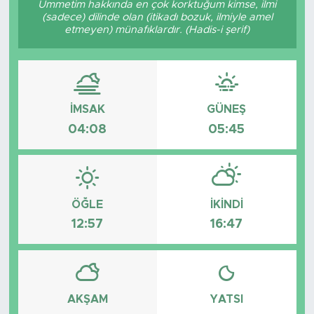
Ümmetim hakkında en çok korktuğum kimse, ilmi
(sadece) dilinde olan (itikadı bozuk, ilmiyle amel
etmeyen) münafıklardır. (Hadis-i şerif)
İMSAK
GÜNEŞ
04:08
05:45
ÖĞLE
İKINDI
12:57
16:47
AKŞAM
YATSI