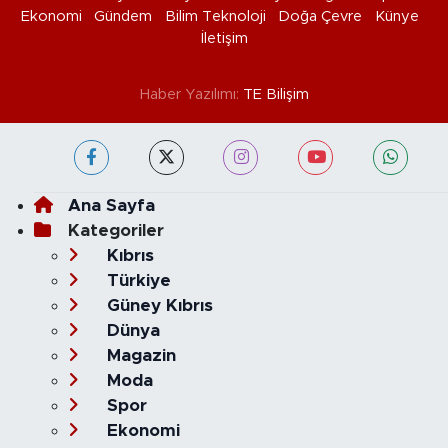
Ekonomi
Gündem
Bilim Teknoloji
Doğa Çevre
Künye
İletişim
Haber Yazılımı:
TE Bilişim
Ana Sayfa
Kategoriler
Kıbrıs
Türkiye
Güney Kıbrıs
Dünya
Magazin
Moda
Spor
Ekonomi