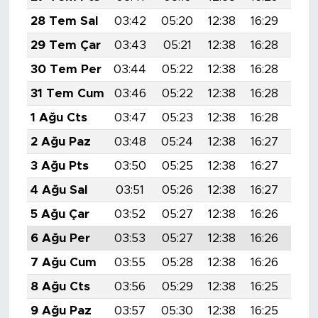
28 Tem Sal
03:42
05:20
12:38
16:29
19:
29 Tem Çar
03:43
05:21
12:38
16:28
19:
30 Tem Per
03:44
05:22
12:38
16:28
19:
31 Tem Cum
03:46
05:22
12:38
16:28
19:
1 Ağu Cts
03:47
05:23
12:38
16:28
19:
2 Ağu Paz
03:48
05:24
12:38
16:27
19:
3 Ağu Pts
03:50
05:25
12:38
16:27
19:
4 Ağu Sal
03:51
05:26
12:38
16:27
19:
5 Ağu Çar
03:52
05:27
12:38
16:26
19:
6 Ağu Per
03:53
05:27
12:38
16:26
19:
7 Ağu Cum
03:55
05:28
12:38
16:26
19:
8 Ağu Cts
03:56
05:29
12:38
16:25
19:
9 Ağu Paz
03:57
05:30
12:38
16:25
19: