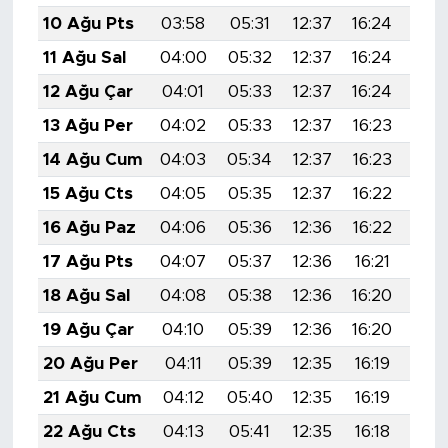
10 Ağu Pts
03:58
05:31
12:37
16:24
19:
11 Ağu Sal
04:00
05:32
12:37
16:24
19:
12 Ağu Çar
04:01
05:33
12:37
16:24
19:
13 Ağu Per
04:02
05:33
12:37
16:23
19:
14 Ağu Cum
04:03
05:34
12:37
16:23
19:
15 Ağu Cts
04:05
05:35
12:37
16:22
19:
16 Ağu Paz
04:06
05:36
12:36
16:22
19:
17 Ağu Pts
04:07
05:37
12:36
16:21
19:
18 Ağu Sal
04:08
05:38
12:36
16:20
19:
19 Ağu Çar
04:10
05:39
12:36
16:20
19:
20 Ağu Per
04:11
05:39
12:35
16:19
19:
21 Ağu Cum
04:12
05:40
12:35
16:19
19:
22 Ağu Cts
04:13
05:41
12:35
16:18
19: