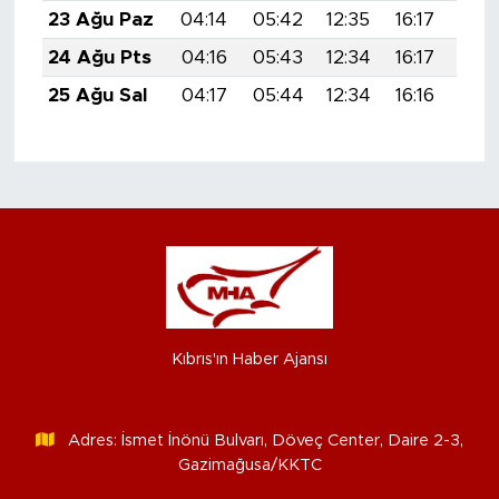
23 Ağu Paz
04:14
05:42
12:35
16:17
19:
24 Ağu Pts
04:16
05:43
12:34
16:17
19:
25 Ağu Sal
04:17
05:44
12:34
16:16
19:
Kıbrıs'ın Haber Ajansı
Adres: İsmet İnönü Bulvarı, Döveç Center, Daire 2-3,
Gazimağusa/KKTC