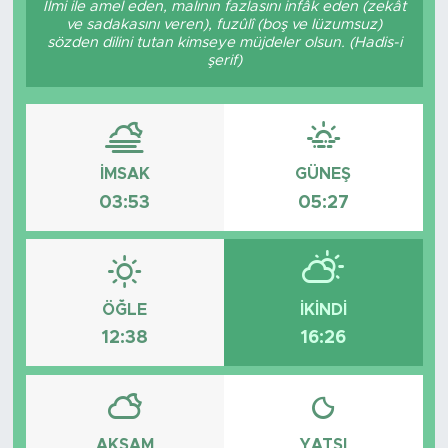
İlmi ile amel eden, malının fazlasını infâk eden (zekât
ve sadakasını veren), fuzûlî (boş ve lüzumsuz)
sözden dilini tutan kimseye müjdeler olsun. (Hadis-i
şerif)
İMSAK
GÜNEŞ
03:53
05:27
ÖĞLE
İKINDI
12:38
16:26
AKŞAM
YATSI