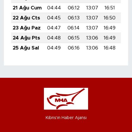
21 Ağu Cum
04:44
06:12
13:07
16:51
19:
22 Ağu Cts
04:45
06:13
13:07
16:50
19:
23 Ağu Paz
04:47
06:14
13:07
16:49
19:
24 Ağu Pts
04:48
06:15
13:06
16:49
19:
25 Ağu Sal
04:49
06:16
13:06
16:48
19:
Kıbrıs'ın Haber Ajansı