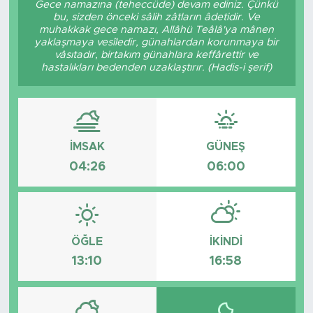
Gece namazına (teheccüde) devam ediniz. Çünkü
bu, sizden önceki sâlih zâtların âdetidir. Ve
muhakkak gece namazı, Allâhü Teâlâ'ya mânen
yaklaşmaya vesîledir, günahlardan korunmaya bir
vâsıtadır, birtakım günahlara keffârettir ve
hastalıkları bedenden uzaklaştırır. (Hadis-i şerif)
İMSAK
GÜNEŞ
04:26
06:00
ÖĞLE
İKINDI
13:10
16:58