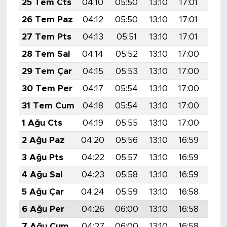
25 Tem Cts
04:10
05:50
13:10
17:01
20:
26 Tem Paz
04:12
05:50
13:10
17:01
20:
27 Tem Pts
04:13
05:51
13:10
17:01
20:
28 Tem Sal
04:14
05:52
13:10
17:00
20:
29 Tem Çar
04:15
05:53
13:10
17:00
20:
30 Tem Per
04:17
05:54
13:10
17:00
20:
31 Tem Cum
04:18
05:54
13:10
17:00
20:
1 Ağu Cts
04:19
05:55
13:10
17:00
20:
2 Ağu Paz
04:20
05:56
13:10
16:59
20:
3 Ağu Pts
04:22
05:57
13:10
16:59
20:
4 Ağu Sal
04:23
05:58
13:10
16:59
20:
5 Ağu Çar
04:24
05:59
13:10
16:58
20:
6 Ağu Per
04:26
06:00
13:10
16:58
20:
7 Ağu Cum
04:27
06:00
13:10
16:58
20: