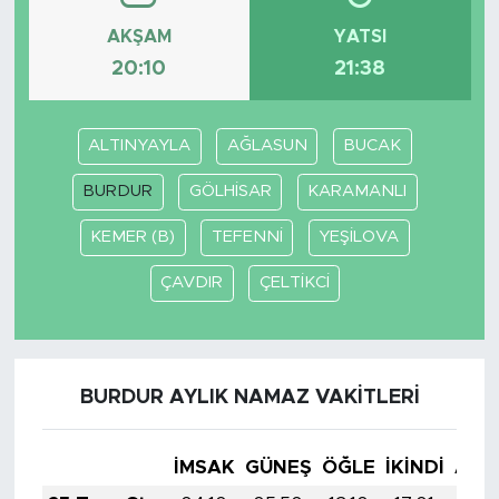
AKŞAM
YATSI
20:10
21:38
ALTINYAYLA
AĞLASUN
BUCAK
BURDUR
GÖLHİSAR
KARAMANLI
KEMER (B)
TEFENNİ
YEŞİLOVA
ÇAVDIR
ÇELTİKCİ
BURDUR AYLIK NAMAZ VAKITLERI
İMSAK
GÜNEŞ
ÖĞLE
İKINDI
AKŞ